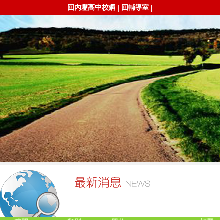
回內壢高中校網
回輔導室
|
|